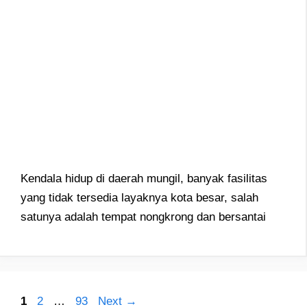
Kendala hidup di daerah mungil, banyak fasilitas
yang tidak tersedia layaknya kota besar, salah
satunya adalah tempat nongkrong dan bersantai
Post
Page
Page
Page
1
2
…
93
Next
→